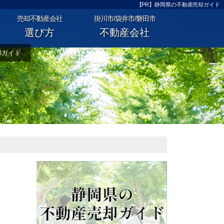
【PR】静岡県の不動産売却ガイド
売却不動産会社
掛川市/袋井市/磐田市
選び方
不動産会社
却ガイド
引